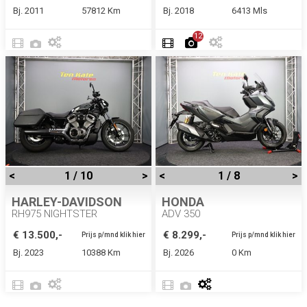
Bj. 2011
57812 Km
Bj. 2018
6413 Mls
12
<
1 / 10
>
<
1 / 8
>
HARLEY-DAVIDSON
HONDA
RH975 NIGHTSTER
ADV 350
€ 13.500,-
€ 8.299,-
Prijs p/mnd klik hier
Prijs p/mnd klik hier
Bj. 2023
10388 Km
Bj. 2026
0 Km