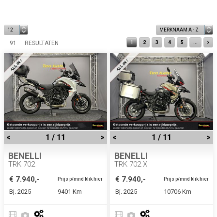
91
RESULTATEN
1
2
3
4
5
...
<
1 / 11
>
<
1 / 11
>
BENELLI
BENELLI
TRK 702
TRK 702 X
€ 7.940,-
€ 7.940,-
Prijs p/mnd klik hier
Prijs p/mnd klik hier
Bj. 2025
9401 Km
Bj. 2025
10706 Km