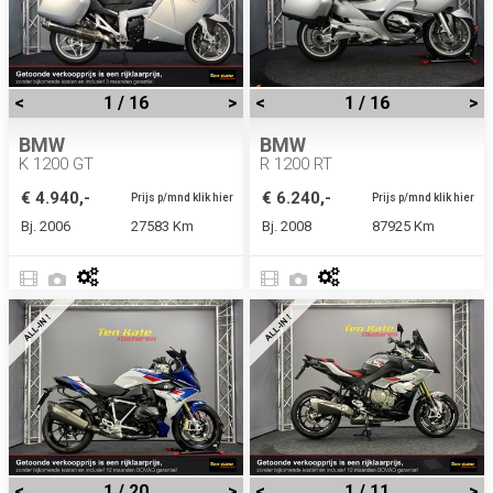
<
1 / 16
>
<
1 / 16
>
BMW
BMW
K 1200 GT
R 1200 RT
€ 4.940,-
€ 6.240,-
Prijs p/mnd klik hier
Prijs p/mnd klik hier
Bj. 2006
27583 Km
Bj. 2008
87925 Km
<
1 / 20
>
<
1 / 11
>