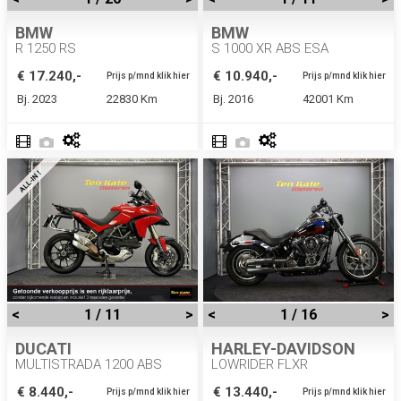
BMW
BMW
R 1250 RS
S 1000 XR ABS ESA
€ 17.240,-
€ 10.940,-
Prijs p/mnd klik hier
Prijs p/mnd klik hier
Bj. 2023
22830 Km
Bj. 2016
42001 Km
<
1 / 11
>
<
1 / 16
>
DUCATI
HARLEY-DAVIDSON
MULTISTRADA 1200 ABS
LOWRIDER FLXR
€ 8.440,-
€ 13.440,-
Prijs p/mnd klik hier
Prijs p/mnd klik hier