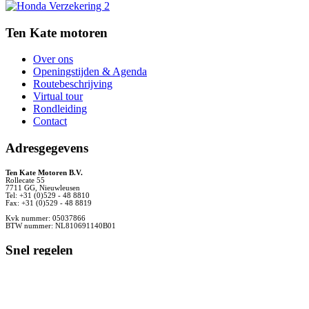
Ten Kate motoren
Over ons
Openingstijden & Agenda
Routebeschrijving
Virtual tour
Rondleiding
Contact
Adresgegevens
Ten Kate Motoren B.V.
Rollecate 55
7711 GG, Nieuwleusen
Tel: +31 (0)529 - 48 8810
Fax: +31 (0)529 - 48 8819
Kvk nummer: 05037866
BTW nummer: NL810691140B01
Snel regelen
Impressie
Offerte
Werkplaatsafspraak