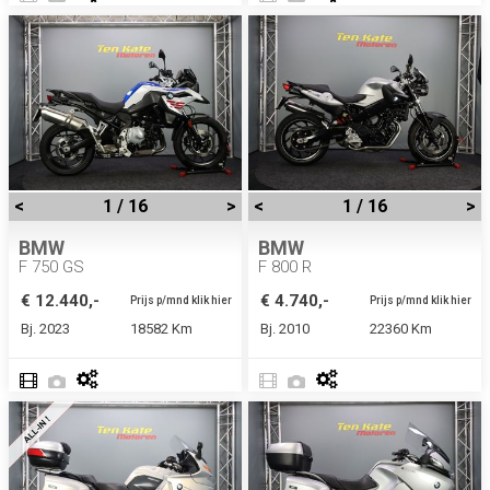
<
1 / 16
>
<
1 / 16
>
BMW
BMW
F 750 GS
F 800 R
€ 12.440,-
€ 4.740,-
Prijs p/mnd klik hier
Prijs p/mnd klik hier
Bj. 2023
18582 Km
Bj. 2010
22360 Km