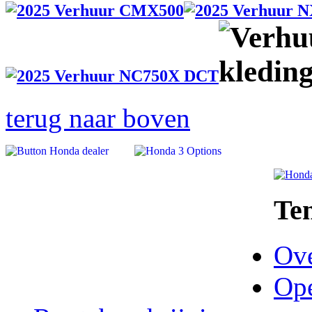
terug naar boven
Te
Ove
Ope