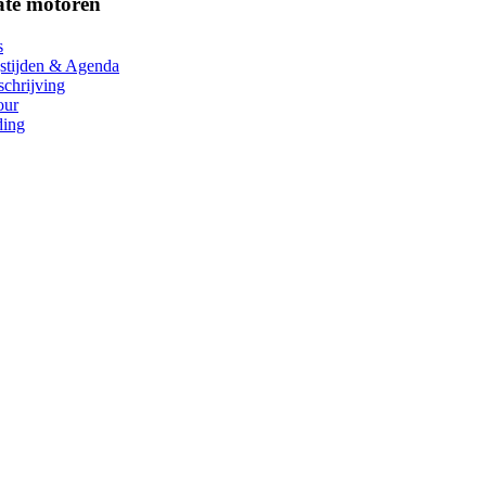
ate motoren
s
stijden & Agenda
chrijving
our
ding