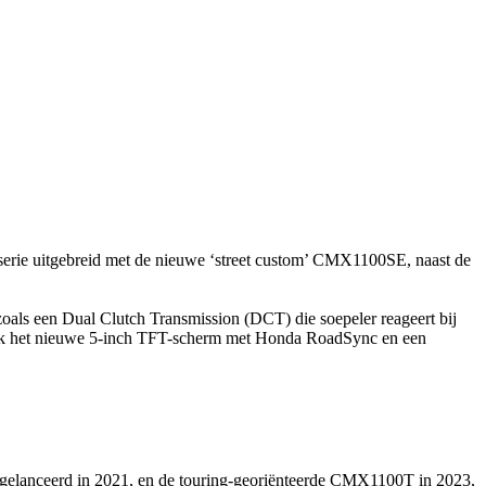
serie uitgebreid met de nieuwe ‘street custom’ CMX1100SE, naast de
zoals een Dual Clutch Transmission (DCT) die soepeler reageert bij
. Ook het nieuwe 5-inch TFT-scherm met Honda RoadSync en een
, gelanceerd in 2021, en de touring-georiënteerde CMX1100T in 2023,