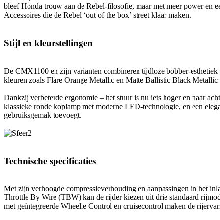
bleef Honda trouw aan de Rebel-filosofie, maar met meer power en e
Accessoires die de Rebel ‘out of the box’ street klaar maken.
Stijl en kleurstellingen
De CMX1100 en zijn varianten combineren tijdloze bobber-estheti
kleuren zoals Flare Orange Metallic en Matte Ballistic Black Metallic
Dankzij verbeterde ergonomie – het stuur is nu iets hoger en naar acht
klassieke ronde koplamp met moderne LED-technologie, en een elegant
gebruiksgemak toevoegt.
Technische specificaties
Met zijn verhoogde compressieverhouding en aanpassingen in het inl
Throttle By Wire (TBW) kan de rijder kiezen uit drie standaard rijm
met geïntegreerde Wheelie Control en cruisecontrol maken de rijerva