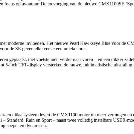
en focus op avontuur. De toevoeging van de nieuwe CMX1100SE ‘Specia
ek met moderne invloeden. Het nieuwe Pearl Hawkseye Blue voor de 
 voor de SE geven elke versie een unieke look.
eren geplaatst, met voetsteunen verder naar voren – en een dikker zadel,
 5-inch TFT-display versterken de rauwe, minimalistische uitstraling
aat- en uitlaatsysteem levert de CMX1100 motor nu meer vermogen en e
odi – Standard, Rain en Sport – naast twee volledig instelbare USER-m
ring soepel en dynamisch.